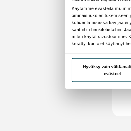
Käytämme evästeitä muun mu
ominaisuuksien tukemiseen 
kohdentamisessa kävijää ei y
saatuihin henkilötietoihin. J
miten käytät sivustoamme. Kump
kerätty, kun olet käyttänyt he
Hyväksy vain välttämä
evästeet