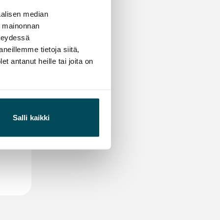
alisen median
ä mainonnan
hteydessä
neillemme tietoja siitä,
 antanut heille tai joita on
Salli kaikki