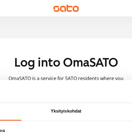
Log into OmaSATO
OmaSATO is a service for SATO residents where you
can take care of housing-related matters whenever
and wherever you want. You'll also find a lot of useful
information about your home.
Yksityiskohdat
Email
itä