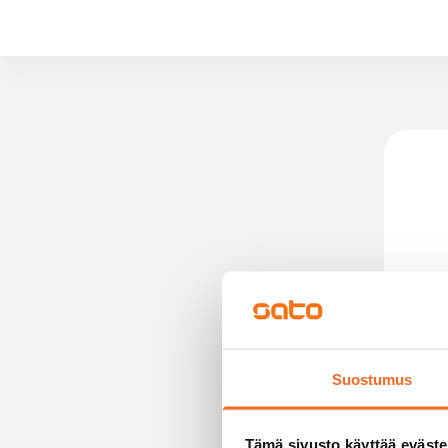
Suostumus
Tämä sivusto käyttää eväste