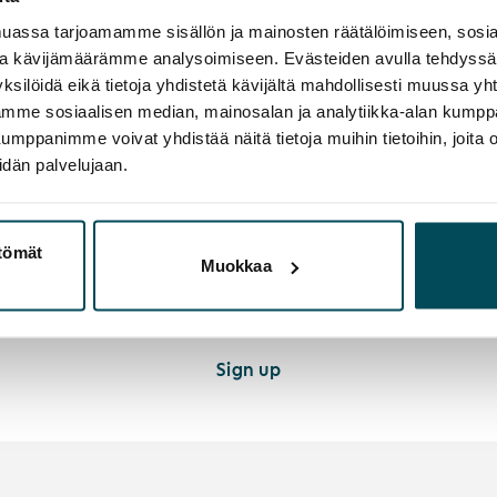
Show
Password
assa tarjoamamme sisällön ja mainosten räätälöimiseen, sosia
ja kävijämäärämme analysoimiseen. Evästeiden avulla tehdyss
Remember my email
ksilöidä eikä tietoja yhdistetä kävijältä mahdollisesti muussa y
aamme sosiaalisen median, mainosalan ja analytiikka-alan kumppa
Login
panimme voivat yhdistää näitä tietoja muihin tietoihin, joita olet
idän palvelujaan.
Forgot password?
ttömät
Muokkaa
Welcome to sign up. During the registration process
we'll authenticate you securely.
Sign up